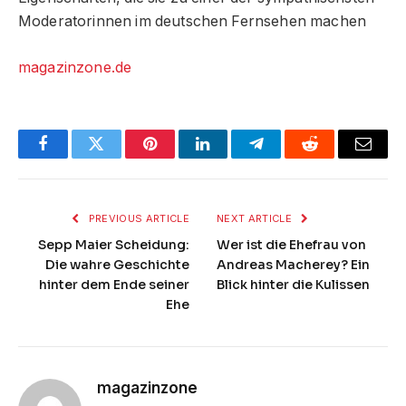
Moderatorinnen im deutschen Fernsehen machen
magazinzone.de
Facebook
Twitter
Pinterest
LinkedIn
Telegram
Reddit
Email
PREVIOUS ARTICLE
NEXT ARTICLE
Sepp Maier Scheidung:
Wer ist die Ehefrau von
Die wahre Geschichte
Andreas Macherey? Ein
hinter dem Ende seiner
Blick hinter die Kulissen
Ehe
magazinzone