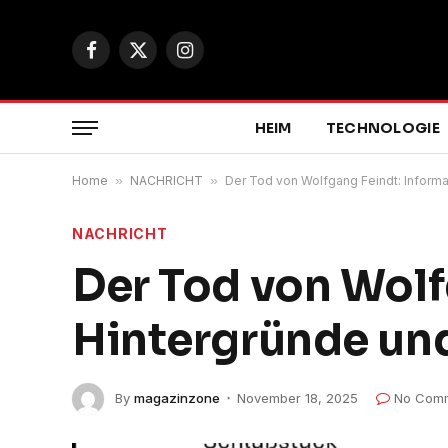
Facebook
X
Instagram
(Twitter)
HEIM
TECHNOLOGIE
Home
»
NACHRICHT
»
Der Tod von Wolfgang Feindt: Informa
NACHRICHT
Der Tod von Wolf
Hintergründe un
By
magazinzone
November 18, 2025
No Com