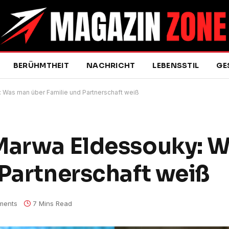
BERÜHMTHEIT
NACHRICHT
LEBENSSTIL
GE
 Was man über Familie und Partnerschaft weiß
 Marwa Eldessouky: 
 Partnerschaft weiß
ments
7 Mins Read