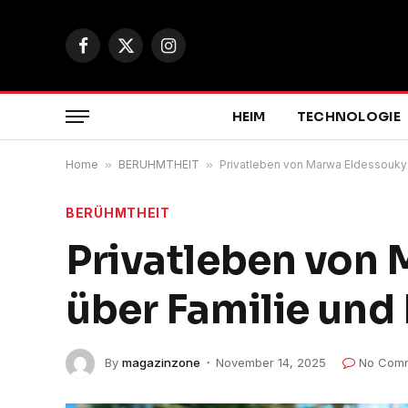
Facebook
X
Instagram
(Twitter)
HEIM
TECHNOLOGIE
Home
»
BERÜHMTHEIT
»
Privatleben von Marwa Eldessouky:
BERÜHMTHEIT
Privatleben von
über Familie und
By
magazinzone
November 14, 2025
No Com