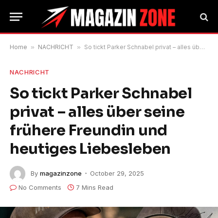
Home
»
NACHRICHT
»
So tickt Parker Schnabel privat – alles über seine frühere Freundin und heutiges Liebesleben
NACHRICHT
So tickt Parker Schnabel
privat – alles über seine
frühere Freundin und
heutiges Liebesleben
By
magazinzone
October 29, 2025
No Comments
7 Mins Read