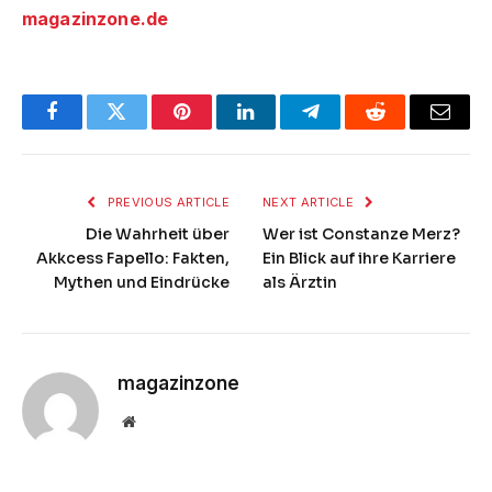
magazinzone.de
Facebook
Twitter
Pinterest
LinkedIn
Telegram
Reddit
Email
PREVIOUS ARTICLE
NEXT ARTICLE
Die Wahrheit über
Wer ist Constanze Merz?
Akkcess Fapello: Fakten,
Ein Blick auf ihre Karriere
Mythen und Eindrücke
als Ärztin
magazinzone
Website