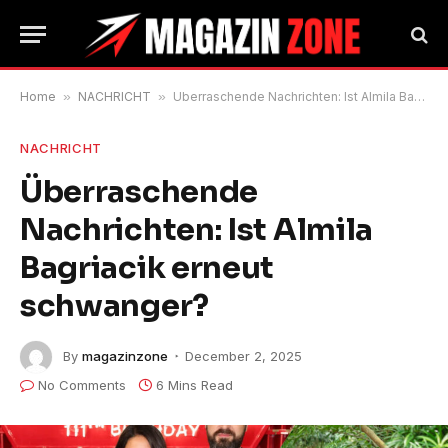
Home
»
NACHRICHT
»
Überraschende Nachrichten: Ist Almila Bagriacik erneut schwanger?
NACHRICHT
Überraschende
Nachrichten: Ist Almila
Bagriacik erneut
schwanger?
By
magazinzone
December 2, 2025
No Comments
6 Mins Read