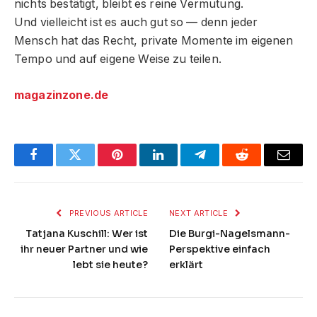
nichts bestätigt, bleibt es reine Vermutung.
Und vielleicht ist es auch gut so — denn jeder
Mensch hat das Recht, private Momente im eigenen
Tempo und auf eigene Weise zu teilen.
magazinzone.de
Facebook
Twitter
Pinterest
LinkedIn
Telegram
Reddit
Email
PREVIOUS ARTICLE
NEXT ARTICLE
Tatjana Kuschill: Wer ist
Die Burgi-Nagelsmann-
ihr neuer Partner und wie
Perspektive einfach
lebt sie heute?
erklärt