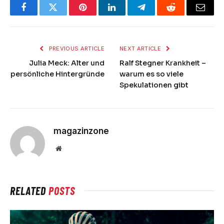
Facebook
Twitter
Pinterest
LinkedIn
Telegram
Reddit
Email
PREVIOUS ARTICLE
NEXT ARTICLE
Julia Meck: Alter und
Ralf Stegner Krankheit –
persönliche Hintergründe
warum es so viele
Spekulationen gibt
magazinzone
Website
RELATED
POSTS